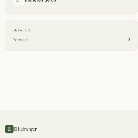
DETALLS
Paraules
3
El Refranyer
R