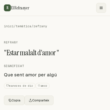
El Refranyer
R
inici
/
temàtica
/
refrany
REFRANY
"Estar malalt d'amor "
SIGNIFICAT
Que sent amor per algú
maneres de dir
amor
Copia
Comparteix