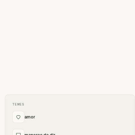
TEMES
amor
maneres de dir