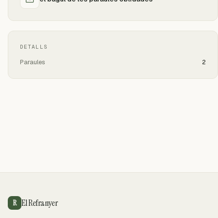
DETALLS
Paraules
2
El Refranyer
R