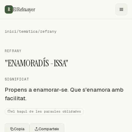
El Refranyer
R
inici
/
temàtica
/
refrany
REFRANY
"ENAMORADÍS -ISSA"
SIGNIFICAT
Propens a enamorar-se. Que s'enamora amb
facilitat.
el bagul de les paraules oblidades
Copia
Comparteix