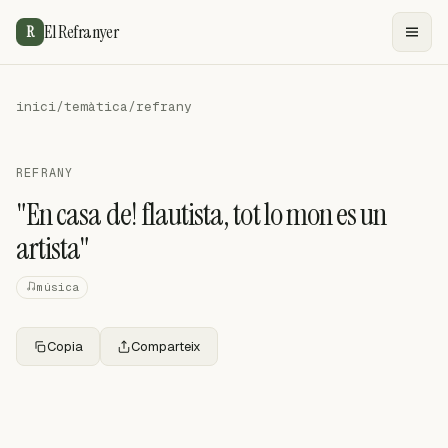
El Refranyer
R
inici
/
temàtica
/
refrany
REFRANY
"En casa de! flautista, tot lo mon es un
artista"
música
Copia
Comparteix