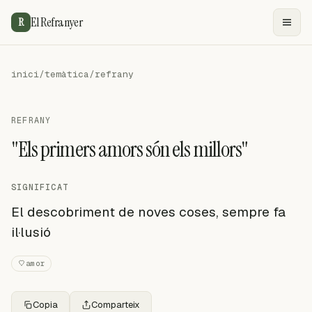
El Refranyer
R
inici
/
temàtica
/
refrany
REFRANY
"Els primers amors són els millors"
SIGNIFICAT
El descobriment de noves coses, sempre fa
il·lusió
amor
Copia
Comparteix