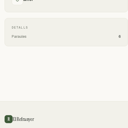
DETALLS
Paraules
6
El Refranyer
R