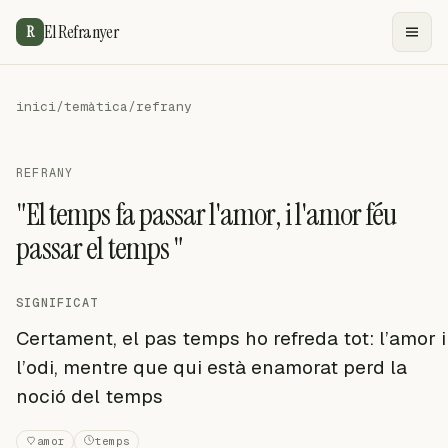
El Refranyer
R
inici
/
temàtica
/
refrany
REFRANY
"El temps fa passar l'amor, i l'amor féu
passar el temps "
SIGNIFICAT
Certament, el pas temps ho refreda tot: l’amor i
l’odi, mentre que qui està enamorat perd la
noció del temps
amor
temps