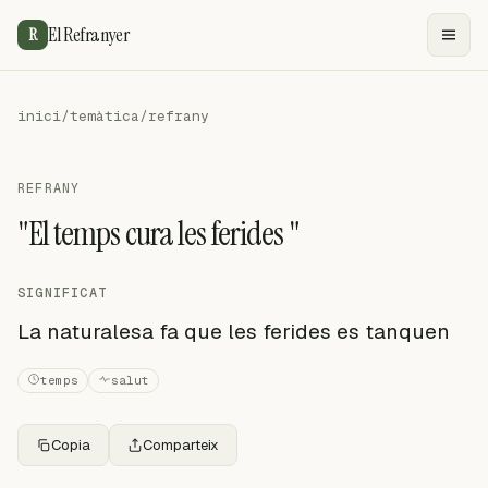
El Refranyer
R
inici
/
temàtica
/
refrany
REFRANY
"El temps cura les ferides "
SIGNIFICAT
La naturalesa fa que les ferides es tanquen
temps
salut
Copia
Comparteix