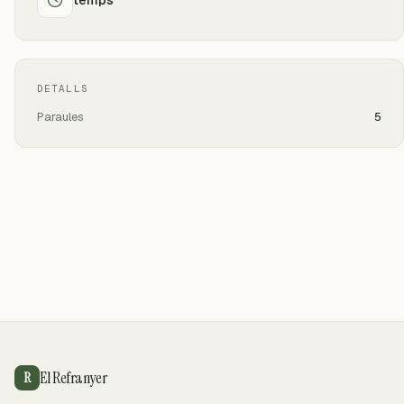
DETALLS
Paraules
5
El Refranyer
R