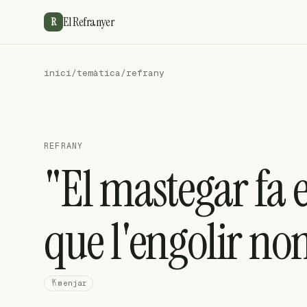
El Refranyer
R
inici
/
temàtica
/
refrany
REFRANY
"El mastegar fa 
que l'engolir no
menjar