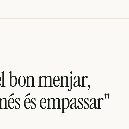
el bon menjar,
més és empassar"