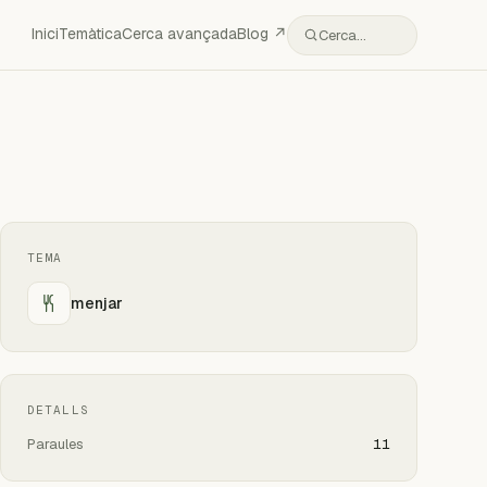
Inici
Temàtica
Cerca avançada
Blog ↗
Cerca…
TEMA
menjar
DETALLS
Paraules
11