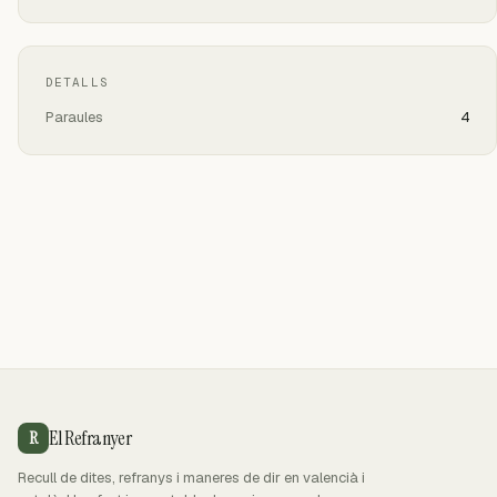
DETALLS
Paraules
4
El Refranyer
R
Recull de dites, refranys i maneres de dir en valencià i