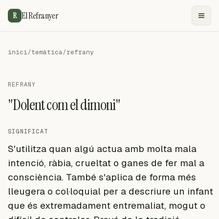
El Refranyer
R
inici
/
temàtica
/
refrany
REFRANY
"Dolent com el dimoni"
SIGNIFICAT
S'utilitza quan algú actua amb molta mala
intenció, ràbia, crueltat o ganes de fer mal a
consciència. També s'aplica de forma més
lleugera o col·loquial per a descriure un infant
que és extremadament entremaliat, mogut o