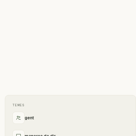
TEMES
gent
maneres de dir