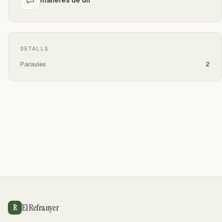
DETALLS
Paraules
2
El Refranyer
R