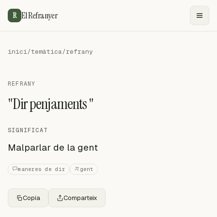
El Refranyer
R
inici
/
temàtica
/
refrany
REFRANY
"Dir penjaments "
SIGNIFICAT
Malparlar de la gent
maneres de dir
gent
Copia
Comparteix