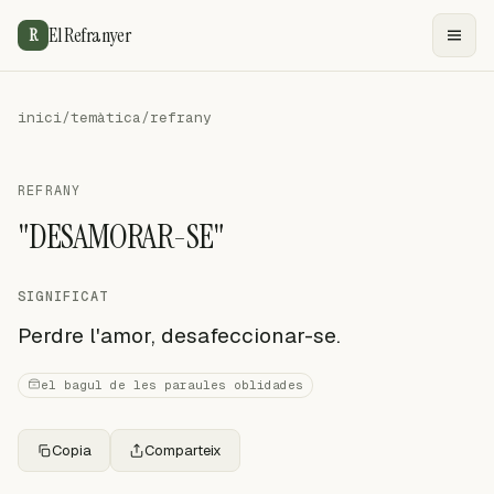
El Refranyer
R
inici
/
temàtica
/
refrany
REFRANY
"DESAMORAR-SE"
SIGNIFICAT
Perdre l'amor, desafeccionar-se.
el bagul de les paraules oblidades
Copia
Comparteix