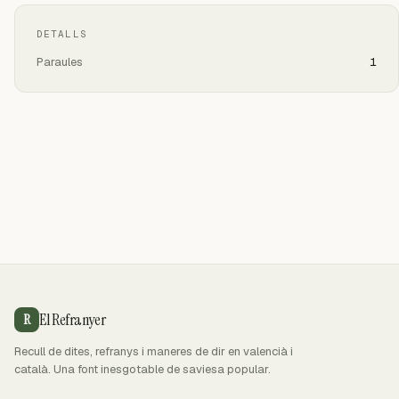
DETALLS
Paraules
1
El Refranyer
R
Recull de dites, refranys i maneres de dir en valencià i
català. Una font inesgotable de saviesa popular.