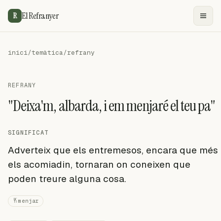
El Refranyer
R
inici
/
temàtica
/
refrany
REFRANY
"Deixa'm, albarda, i em menjaré el teu pa"
SIGNIFICAT
Adverteix que els entremesos, encara que més
els acomiadin, tornaran on coneixen que
poden treure alguna cosa.
menjar