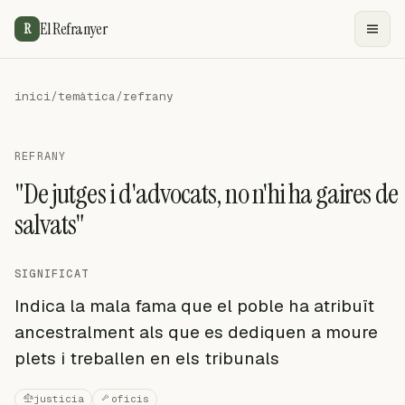
El Refranyer
R
inici
/
temàtica
/
refrany
REFRANY
"De jutges i d'advocats, no n'hi ha gaires de
salvats"
SIGNIFICAT
Indica la mala fama que el poble ha atribuït
ancestralment als que es dediquen a moure
plets i treballen en els tribunals
justicia
oficis