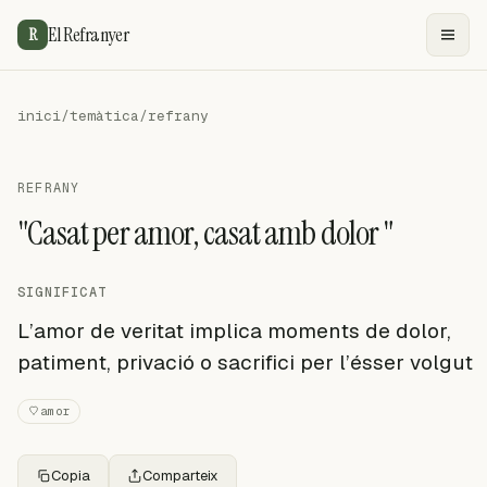
El Refranyer
R
inici
/
temàtica
/
refrany
REFRANY
"Casat per amor, casat amb dolor "
SIGNIFICAT
L’amor de veritat implica moments de dolor,
patiment, privació o sacrifici per l’ésser volgut
amor
Copia
Comparteix