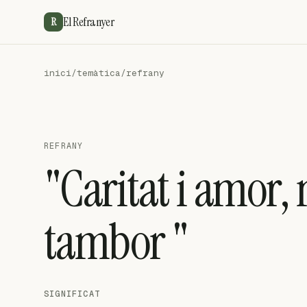
El Refranyer
R
inici
/
temàtica
/
refrany
REFRANY
"Caritat i amor,
tambor "
SIGNIFICAT