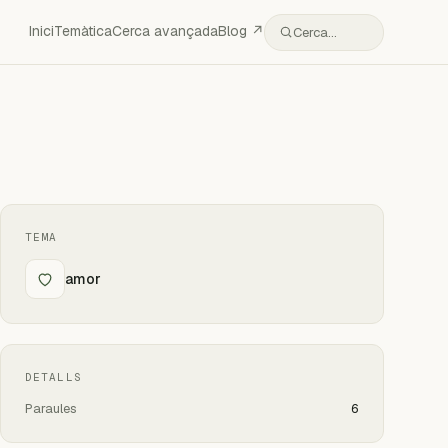
Inici
Temàtica
Cerca avançada
Blog ↗
Cerca…
TEMA
amor
DETALLS
Paraules
6