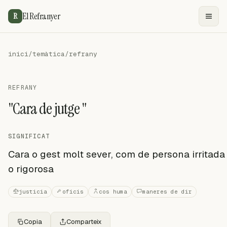
El Refranyer
R
inici
/
temàtica
/
refrany
REFRANY
"Cara de jutge "
SIGNIFICAT
Cara o gest molt sever, com de persona irritada
o rigorosa
justicia
oficis
cos huma
maneres de dir
Copia
Comparteix