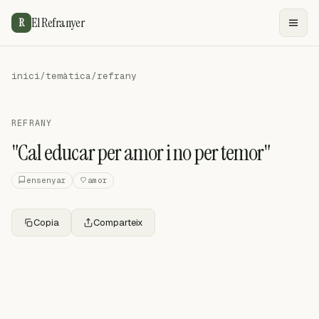
El Refranyer
R
inici
/
temàtica
/
refrany
REFRANY
"Cal educar per amor i no per temor"
ensenyar
amor
Copia
Comparteix