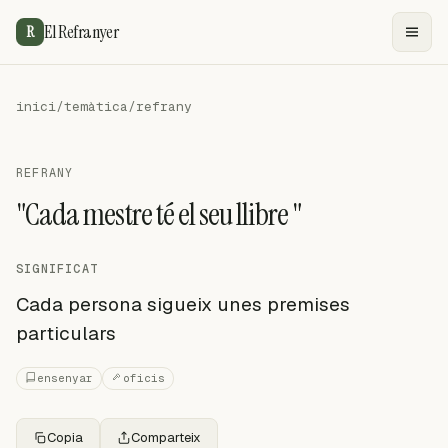
El Refranyer
R
inici
/
temàtica
/
refrany
REFRANY
"Cada mestre té el seu llibre "
SIGNIFICAT
Cada persona sigueix unes premises
particulars
ensenyar
oficis
Copia
Comparteix