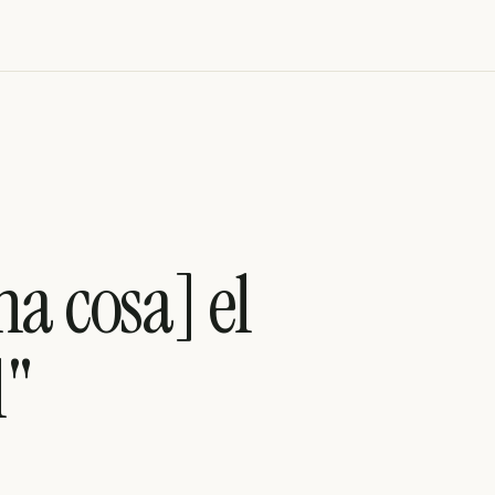
na cosa] el
l"