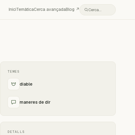
Inici
Temàtica
Cerca avançada
Blog ↗
Cerca…
TEMES
diable
maneres de dir
DETALLS