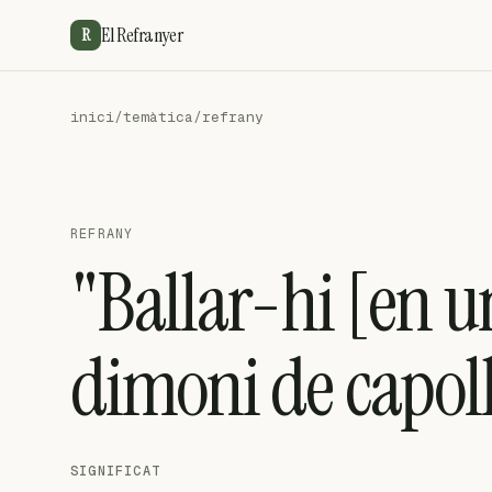
El Refranyer
R
inici
/
temàtica
/
refrany
REFRANY
"Ballar-hi [en u
dimoni de capol
SIGNIFICAT