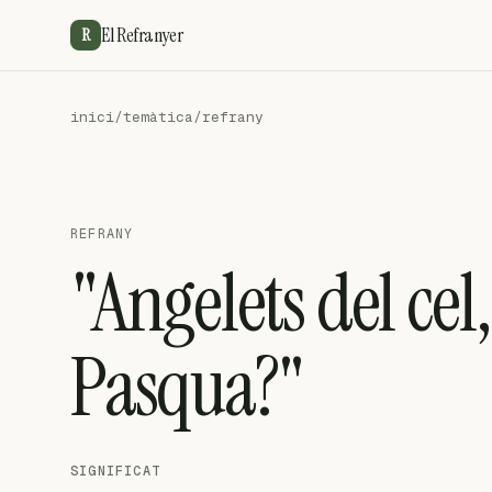
El Refranyer
R
inici
/
temàtica
/
refrany
REFRANY
"Angelets del ce
Pasqua?"
SIGNIFICAT