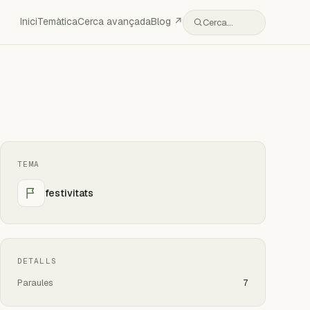
Inici
Temàtica
Cerca avançada
Blog ↗
Cerca…
TEMA
festivitats
DETALLS
Paraules
7