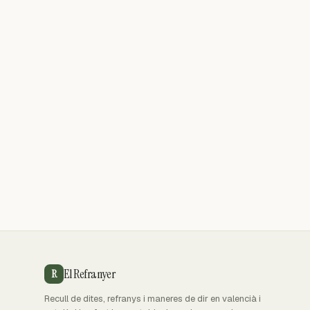
El Refranyer
R
Recull de dites, refranys i maneres de dir en valencià i