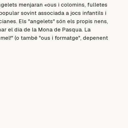
angelets menjaran «ous i colomins, fulletes
pular sovint associada a jocs infantils i
cianes. Els "angelets" són els propis nens,
nar el dia de la Mona de Pasqua. La
 mel!" (o també "ous i formatge", depenent