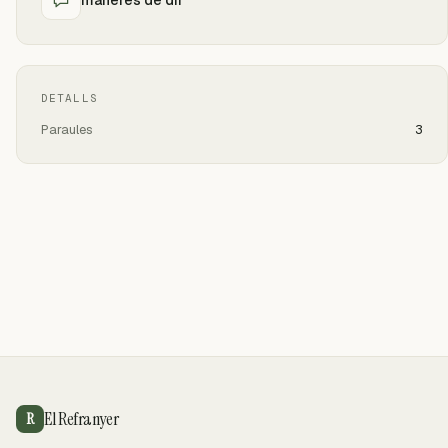
DETALLS
Paraules
3
El Refranyer
R