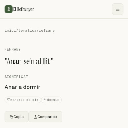
El Refranyer
R
inici
/
temàtica
/
refrany
REFRANY
"Anar-se'n al llit "
SIGNIFICAT
Anar a dormir
maneres de dir
dormir
Copia
Comparteix