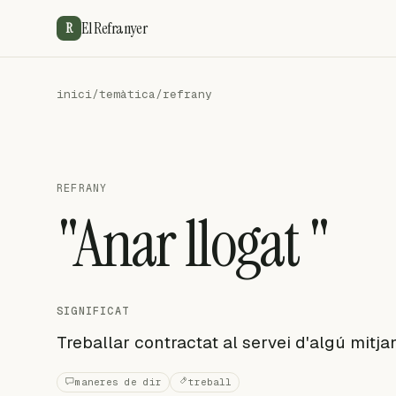
El Refranyer
R
inici
/
temàtica
/
refrany
REFRANY
"Anar llogat "
SIGNIFICAT
Treballar contractat al servei d'algú mitja
maneres de dir
treball