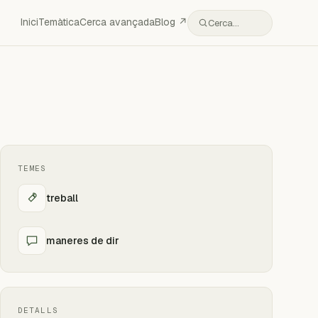
Inici
Temàtica
Cerca avançada
Blog ↗
Cerca…
TEMES
treball
maneres de dir
DETALLS