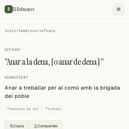
El Refranyer
R
inici
/
temàtica
/
refrany
REFRANY
"Anar a la dena, [o anar de dena] "
SIGNIFICAT
Anar a treballar per al comú amb la brigada
del poble
maneres de dir
treball
Copia
Comparteix