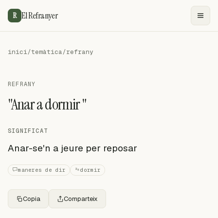
El Refranyer
R
inici
/
temàtica
/
refrany
REFRANY
"Anar a dormir "
SIGNIFICAT
Anar-se'n a jeure per reposar
maneres de dir
dormir
Copia
Comparteix