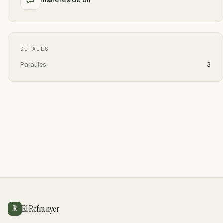
DETALLS
Paraules
3
El Refranyer
R