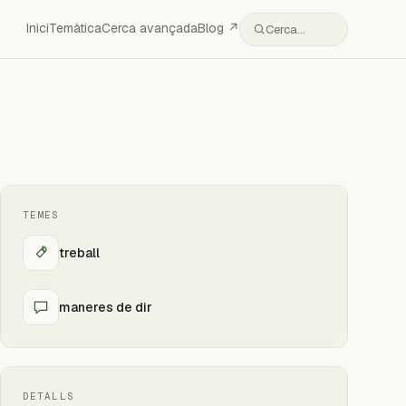
Inici
Temàtica
Cerca avançada
Blog ↗
Cerca…
TEMES
treball
maneres de dir
DETALLS