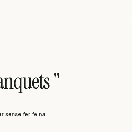
anquets "
ar sense fer feina