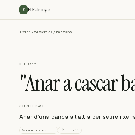
El Refranyer
R
inici
/
temàtica
/
refrany
REFRANY
"Anar a cascar b
SIGNIFICAT
Anar d'una banda a l'altra per seure i xerr
maneres de dir
treball