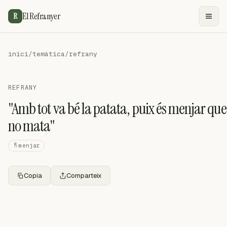
El Refranyer
R
inici
/
temàtica
/
refrany
REFRANY
"Amb tot va bé la patata, puix és menjar que
no mata"
menjar
Copia
Comparteix