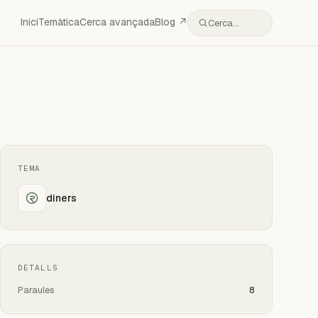
Inici
Temàtica
Cerca avançada
Blog ↗
Cerca…
TEMA
diners
DETALLS
Paraules
8