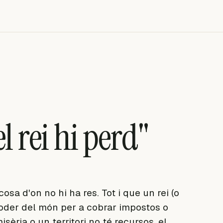
l rei hi perd"
sa d'on no hi ha res. Tot i que un rei (o
l poder del món per a cobrar impostos o
sèria o un territori no té recursos, el