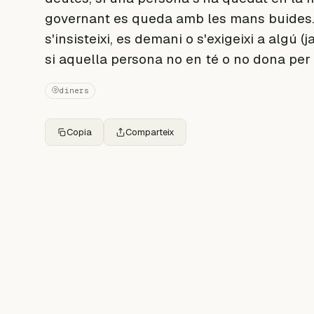
governant es queda amb les mans buides. S
s'insisteixi, es demani o s'exigeixi a algú (j
si aquella persona no en té o no dona per 
diners
Copia
Comparteix