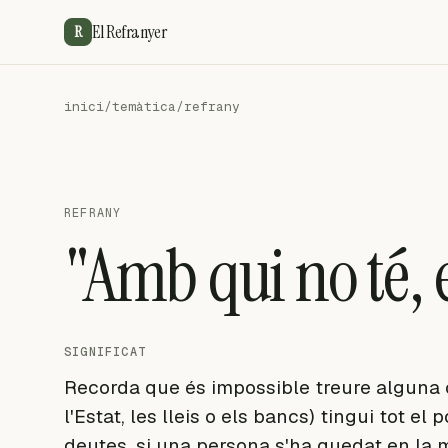
El Refranyer
R
inici
/
temàtica
/
refrany
REFRANY
"Amb qui no té, e
SIGNIFICAT
Recorda que és impossible treure alguna co
l'Estat, les lleis o els bancs) tingui tot e
deutes, si una persona s'ha quedat en la mi