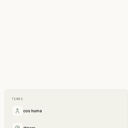
TEMES
cos huma
diners