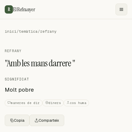
El Refranyer
R
inici
/
temàtica
/
refrany
REFRANY
"Amb les mans darrere "
SIGNIFICAT
Molt pobre
maneres de dir
diners
cos huma
Copia
Comparteix