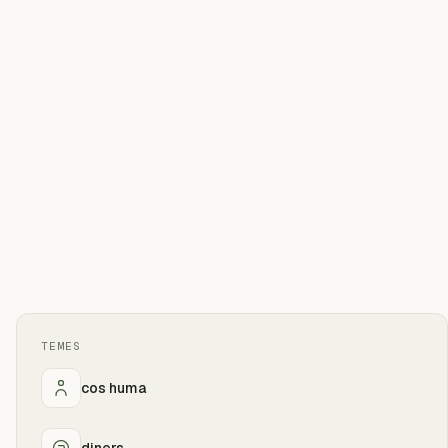
TEMES
cos huma
diners