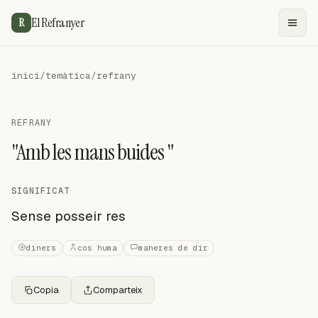
El Refranyer
R
inici
/
temàtica
/
refrany
REFRANY
"Amb les mans buides "
SIGNIFICAT
Sense posseir res
diners
cos huma
maneres de dir
Copia
Comparteix