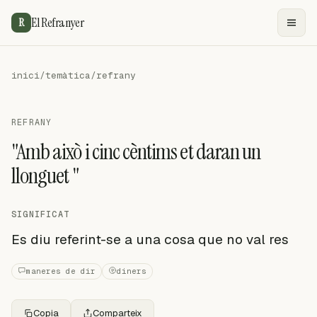
El Refranyer
R
inici
/
temàtica
/
refrany
REFRANY
"Amb això i cinc cèntims et daran un
llonguet "
SIGNIFICAT
Es diu referint-se a una cosa que no val res
maneres de dir
diners
Copia
Comparteix