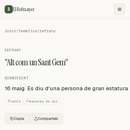
El Refranyer
R
inici
/
temàtica
/
refrany
REFRANY
"Alt com un Sant Gem"
SIGNIFICAT
16 maig. Es diu d'una persona de gran estatura
sants
maneres de dir
Copia
Comparteix