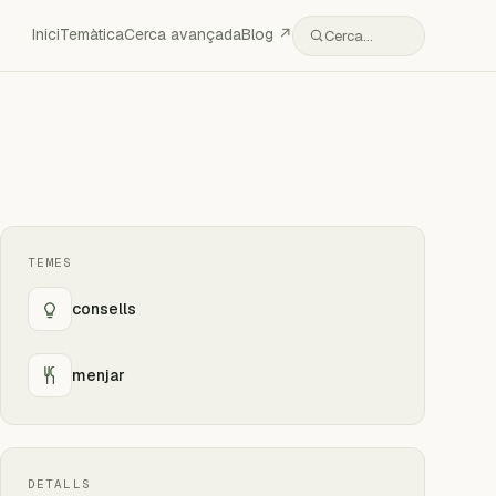
Inici
Temàtica
Cerca avançada
Blog ↗
Cerca…
TEMES
consells
menjar
DETALLS