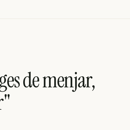
ages de menjar,
r"