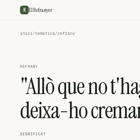
El Refranyer
R
inici
/
temàtica
/
refrany
REFRANY
"Allò que no t'h
deixa-ho crema
SIGNIFICAT