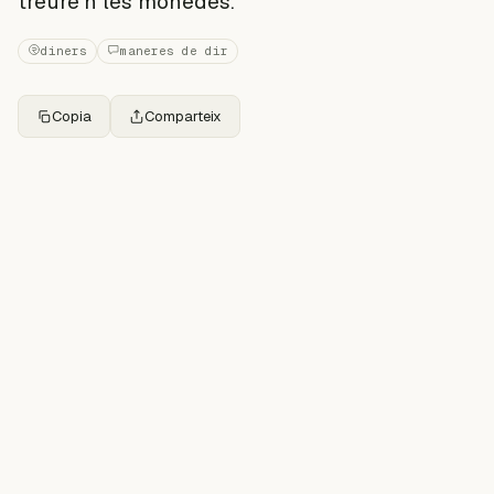
treure'n les monedes.
diners
maneres de dir
Copia
Comparteix