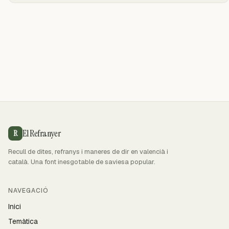
El Refranyer
R
Recull de dites, refranys i maneres de dir en valencià i
català. Una font inesgotable de saviesa popular.
NAVEGACIÓ
Inici
Temàtica