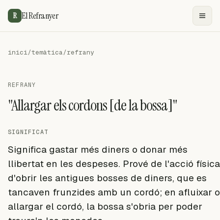
El Refranyer
R
inici
/
temàtica
/
refrany
REFRANY
"Allargar els cordons [de la bossa]"
SIGNIFICAT
Significa gastar més diners o donar més
llibertat en les despeses. Prové de l'acció física
d'obrir les antigues bosses de diners, que es
tancaven frunzides amb un cordó; en afluixar o
allargar el cordó, la bossa s'obria per poder