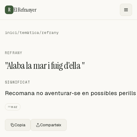
El Refranyer
R
inici
/
temàtica
/
refrany
REFRANY
"Alaba la mar i fuig d’ella "
SIGNIFICAT
Recomana no aventurar-se en possibles perills
mar
Copia
Comparteix