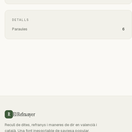
DETALLS
Paraules
6
El Refranyer
R
Recull de dites, refranys i maneres de dir en valencià i
català. Una font inesgotable de saviesa popular.