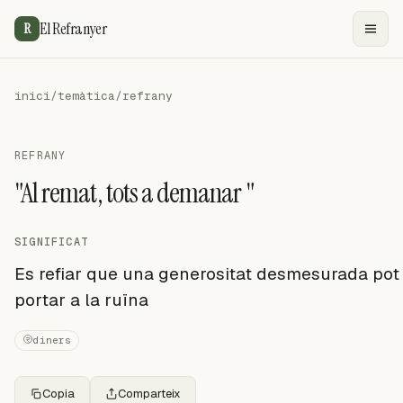
El Refranyer
R
inici
/
temàtica
/
refrany
REFRANY
"Al remat, tots a demanar "
SIGNIFICAT
Es refiar que una generositat desmesurada pot
portar a la ruïna
diners
Copia
Comparteix