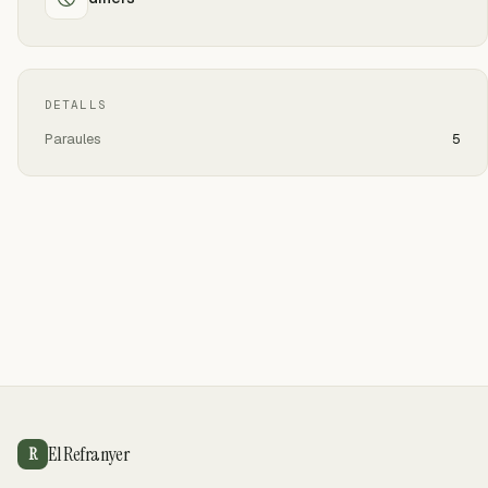
DETALLS
Paraules
5
El Refranyer
R