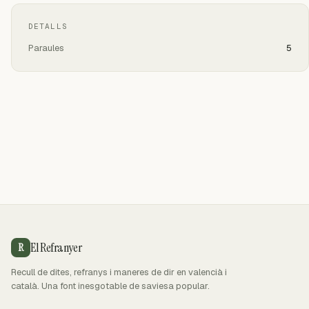
DETALLS
Paraules
5
El Refranyer
R
Recull de dites, refranys i maneres de dir en valencià i
català. Una font inesgotable de saviesa popular.