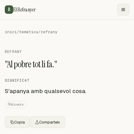
El Refranyer
R
inici
/
temàtica
/
refrany
REFRANY
"Al pobre tot li fa."
SIGNIFICAT
S'apanya amb qualsevol cosa.
diners
Copia
Comparteix