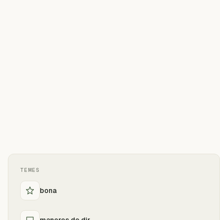
TEMES
bona
maneres de dir