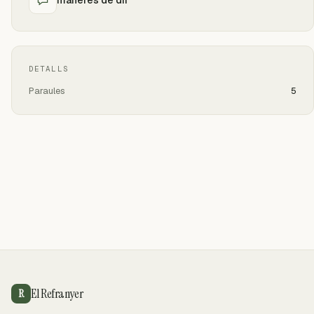
DETALLS
Paraules
5
El Refranyer
R