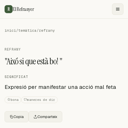
El Refranyer
R
inici
/
temàtica
/
refrany
REFRANY
"Aixó si que està bo! "
SIGNIFICAT
Expresió per manifestar una acció mal feta
bona
maneres de dir
Copia
Comparteix