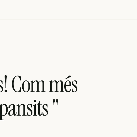
its! Com més
pansits "