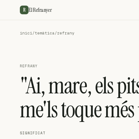
El Refranyer
R
inici
/
temàtica
/
refrany
REFRANY
"Ai, mare, els p
me'ls toque més 
SIGNIFICAT