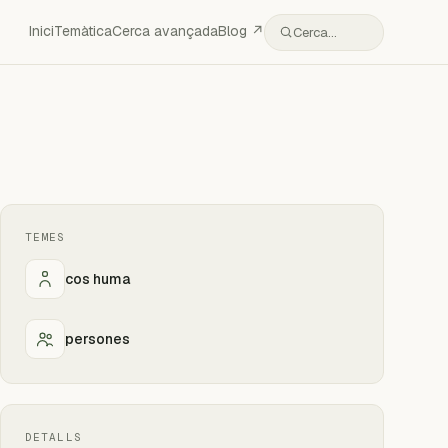
Inici
Temàtica
Cerca avançada
Blog ↗
Cerca…
TEMES
cos huma
persones
DETALLS