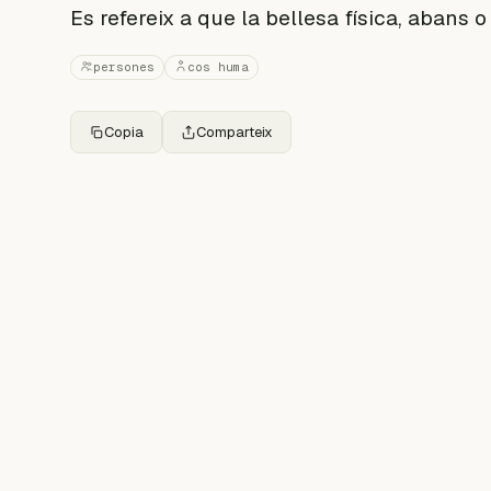
Es refereix a que la bellesa física, abans 
persones
cos huma
Copia
Comparteix