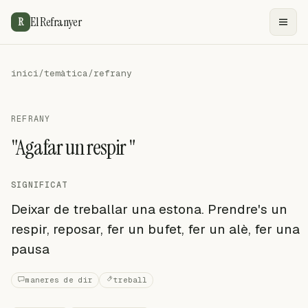
El Refranyer
R
inici
/
temàtica
/
refrany
REFRANY
"Agafar un respir "
SIGNIFICAT
Deixar de treballar una estona. Prendre's un
respir, reposar, fer un bufet, fer un alè, fer una
pausa
maneres de dir
treball