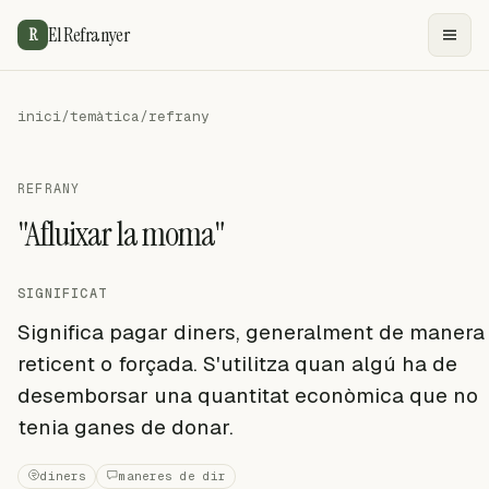
El Refranyer
R
inici
/
temàtica
/
refrany
REFRANY
"Afluixar la moma"
SIGNIFICAT
Significa pagar diners, generalment de manera
reticent o forçada. S'utilitza quan algú ha de
desemborsar una quantitat econòmica que no
tenia ganes de donar.
diners
maneres de dir