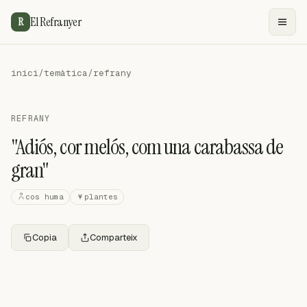
El Refranyer
R
inici
/
temàtica
/
refrany
REFRANY
"Adiós, cor melós, com una carabassa de
gran"
cos huma
plantes
Copia
Comparteix