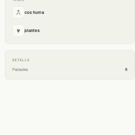
cos huma
plantes
DETALLS
Paraules
8