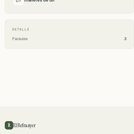
DETALLS
Paraules
3
El Refranyer
R