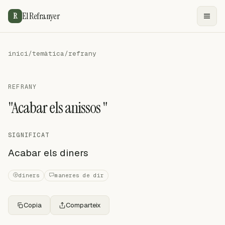
El Refranyer
R
inici
/
temàtica
/
refrany
REFRANY
"Acabar els anissos "
SIGNIFICAT
Acabar els diners
diners
maneres de dir
Copia
Comparteix