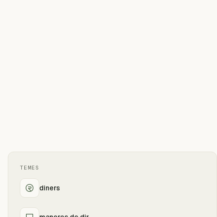
TEMES
diners
maneres de dir