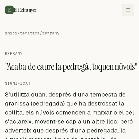
El Refranyer
R
inici
/
temàtica
/
refrany
REFRANY
"Acaba de caure la pedregà, toquen núvols"
SIGNIFICAT
S'utilitza quan, després d'una tempesta de
granissa (pedregada) que ha destrossat la
collita, els núvols comencen a marxar o el cel
s'aclareix, movent-se cap a un altre lloc; peró
adverteix que després d'una pedregada, la