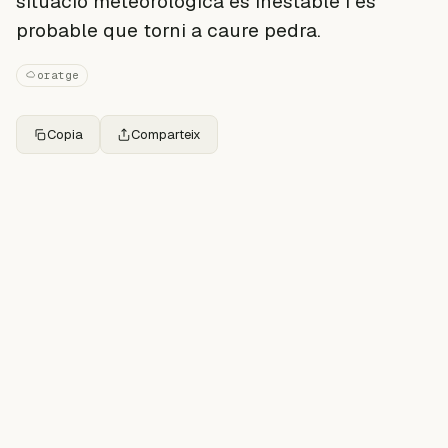
situació meteorològica és inestable i és
probable que torni a caure pedra.
oratge
Copia
Comparteix