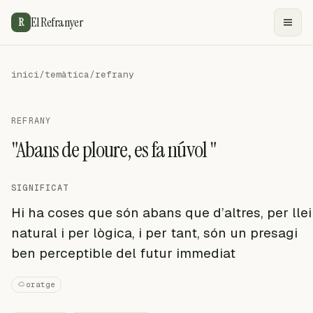
El Refranyer
R
inici
/
temàtica
/
refrany
REFRANY
"Abans de ploure, es fa núvol "
SIGNIFICAT
Hi ha coses que són abans que d’altres, per llei
natural i per lògica, i per tant, són un presagi
ben perceptible del futur immediat
oratge