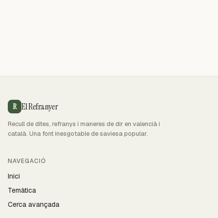
El Refranyer
R
Recull de dites, refranys i maneres de dir en valencià i
català. Una font inesgotable de saviesa popular.
NAVEGACIÓ
Inici
Temàtica
Cerca avançada