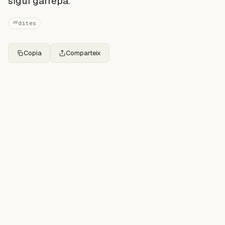
sigui garrepa.
dites
Copia
Comparteix