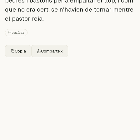
pedres i bastons per a empaitar el llop, i com
que no era cert, se n'havien de tornar mentre
el pastor reia.
parlar
Copia
Comparteix