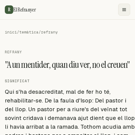
El Refranyer
R
inici
/
temàtica
/
refrany
REFRANY
"A un mentider, quan diu ver, no el creuen"
SIGNIFICAT
Qui s'ha desacreditat, mal de fer ho té,
rehabilitar-se. De la faula d'Isop: Del pastor i
del llop. Un pastor per a riure's del veïnat tot
sovint cridava i demanava ajut dient que el llop
li havia arribat a la ramada. Tothom acudia amb