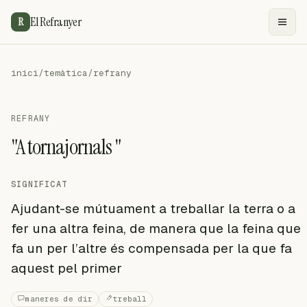
El Refranyer
R
inici
/
temàtica
/
refrany
REFRANY
"A tornajornals "
SIGNIFICAT
Ajudant-se mútuament a treballar la terra o a
fer una altra feina, de manera que la feina que
fa un per l’altre és compensada per la que fa
aquest pel primer
maneres de dir
treball