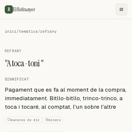
El Refranyer
R
inici
/
temàtica
/
refrany
REFRANY
"A toca-toni "
SIGNIFICAT
Pagament que es fa al moment de la compra,
immediatament. Bitllo-bitllo, trinco-trinco, a
toca i tocaré, al comptat, l'un sobre l'altre
maneres de dir
diners