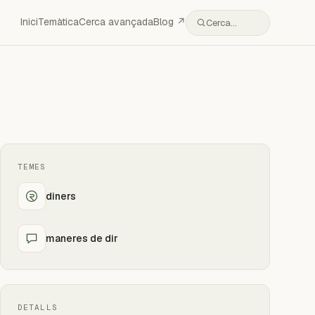
Inici
Temàtica
Cerca avançada
Blog ↗
Cerca…
TEMES
diners
maneres de dir
DETALLS