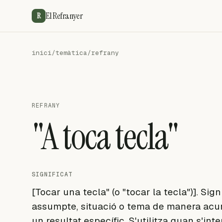
El Refranyer
R
inici
/
temàtica
/
refrany
REFRANY
"A toca tecla"
SIGNIFICAT
[Tocar una tecla" (o "tocar la tecla")]. Sign
assumpte, situació o tema de manera acur
un resultat específic. S'utilitza quan s'int