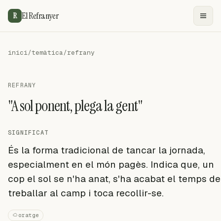
El Refranyer
R
inici
/
temàtica
/
refrany
REFRANY
"A sol ponent, plega la gent"
SIGNIFICAT
És la forma tradicional de tancar la jornada,
especialment en el món pagès. Indica que, un
cop el sol se n'ha anat, s'ha acabat el temps de
treballar al camp i toca recollir-se.
oratge