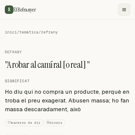
El Refranyer
R
inici
/
temàtica
/
refrany
REFRANY
"A robar al camí ral [o real] "
SIGNIFICAT
Ho diu qui no compra un producte, perquè en
troba el preu exagerat. Abusen massa; ho fan
massa descaradament, això
maneres de dir
diners